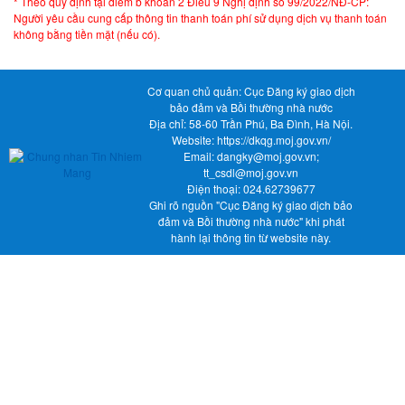
* Theo quy định tại điểm b khoản 2 Điều 9 Nghị định số 99/2022/NĐ-CP:
Người yêu cầu cung cấp thông tin thanh toán phí sử dụng dịch vụ thanh toán
không bằng tiền mặt (nếu có).
Cơ quan chủ quản:
Cục Đăng ký giao dịch
bảo đảm và Bồi thường nhà nước
Địa chỉ: 58-60 Trần Phú, Ba Đình, Hà Nội.
Website: https://dkqg.moj.gov.vn/
Email: dangky@moj.gov.vn;
tt_csdl@moj.gov.vn
Điện thoại: 024.62739677
Ghi rõ nguồn "Cục Đăng ký giao dịch bảo
đảm và Bồi thường nhà nước" khi phát
hành lại thông tin từ website này.